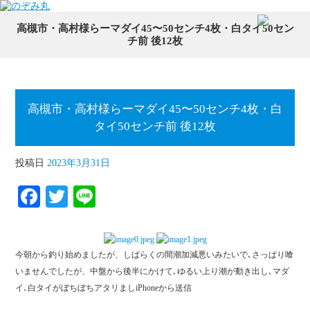
高槻市・高村様らーマダイ45〜50センチ4枚・白タイ50セン
チ前 後12枚
高槻市・高村様らーマダイ45〜50センチ4枚・白
タイ50センチ前 後12枚
投稿日
2023年3月31日
Fa
T
Li
ce
wi
ne
bo
tte
今朝から釣り始めましたが、しばらくの間潮加減悪いみたいで､さっぱり喰
ok
r
いませんでしたが、中盤から後半にかけて､ゆるい上り潮が動き出し､マダ
イ､白タイがぼちぼちアタリましiPhoneから送信