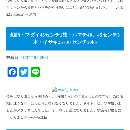
今朝はやり出しから、イサキがほんのポツポツでダメだったのですが、7時
ok
r
半くらいから青物とハマチがやり喰いになり、2時間続きました。 水温
22.8iPhoneから送信
船頭・マダイ45センチ1枚・ハマチ40、45センチ3
本・イサキ25~30 センチ10匹
投稿日
2020年10月26日
Fa
T
Li
ce
wi
ne
bo
tte
今朝はやり出しから潮ゆるく、1時間くらいの間良かったのですが、急に底
ok
r
潮が速くなり、ばったりと喰わなくなりました。ヤイト、ヒラソマ狙いま
したがアタリませんでした。今日やっと凪になりました。水温も22度台に
下がりましiPhoneから送信