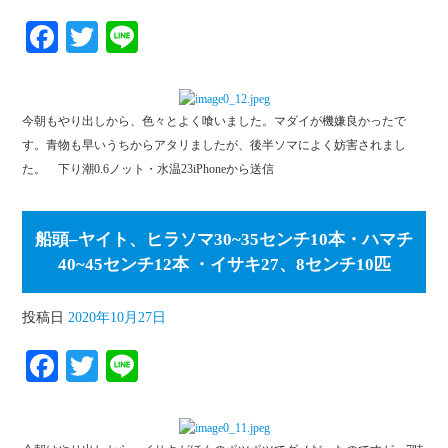
Fa
T
Li
ce
wi
ne
bo
tte
今朝もやり出しから、色々とよく喰いました。マダイが機嫌良かったで
ok
r
す。青物も早いうちからアタリましたが、後半ソマによく妨害されまし
た。 下り潮0.6ノット・水温23iPhoneから送信
船頭–ヤイト、ヒラソマ30~35センチ10本・ハマチ
40~45センチ12本 ・イサキ27、8センチ10匹
投稿日
2020年10月27日
Fa
T
Li
ce
wi
ne
bo
tte