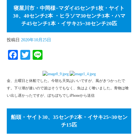
寝屋川市・中岡様−マダイ45センチ1枚・ヤイト
30、40センチ2本 ・ヒラソマ30センチ3本・ハマ
チ45センチ1本・イサキ25~30センチ20匹
投稿日
2020年10月25日
Fa
T
Li
ce
wi
ne
bo
tte
金、土曜日と休船でした。今朝も天気はいいですが、風がきつかったで
ok
r
す。下り潮が速いので波はそうでもなく、魚はよく喰いました。青物は喰
い出し遅かったですが、ぼちぼちでしiPhoneから送信
船頭・ヤイト30、35センチ2本・イサキ25~30セン
チ15匹