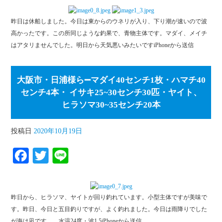
bo
tte
昨日は休船しました。今日は東からのウネリが入り、下り潮が速いので波
ok
r
高かったです。この所同じような釣果で、青物主体です。マダイ、メイチ
はアタリませんでした。明日から天気悪いみたいですiPhoneから送信
大阪市・日浦様ら➖マダイ40センチ1枚・ハマチ40
センチ4本・ イサキ25~30センチ30匹・ヤイト、
ヒラソマ30~35センチ20本
投稿日
2020年10月19日
Fa
T
Li
ce
wi
ne
bo
tte
昨日から、ヒラソマ、ヤイトが回り釣れています。小型主体ですが美味で
ok
r
す。昨日、今日と五目釣りですが、よく釣れました。今日は雨降りでした
が海は凪です。 水温24度・波1.5iPhoneから送信