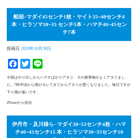
船頭–マダイ45センチ1枚・ヤイト35~40センチ4
本・ヒラソマ30~35 センチ5本・ハマチ40~45セン
チ7本
投稿日
2020年10月30日
Fa
T
Li
ce
wi
ne
今朝はやり出しからハマチばかりアタリ、その後青物がよくアタリまし
bo
tte
た。7時半頃から潮がヨレてきてからアタリが悪くなりました。毎日ですが
ok
r
下り潮が速いです。
iPhoneから送信
伊丹市・及川様ら−マダイ30~53センチ4枚・ハマ
チ40~45センチ15 本・ヒラソマ30~35センチ10