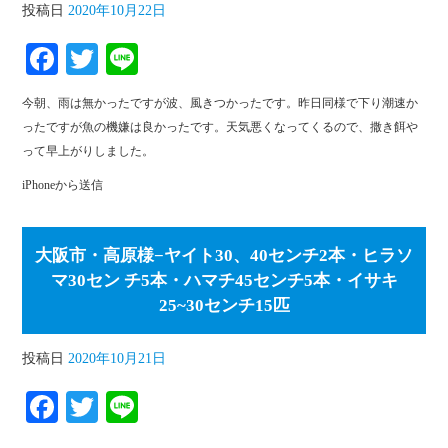
投稿日
2020年10月22日
Fa
T
Li
ce
wi
ne
今朝、雨は無かったですが波、風きつかったです。昨日同様で下り潮速か
bo
tte
ったですが魚の機嫌は良かったです。天気悪くなってくるので、撒き餌や
ok
r
って早上がりしました。
iPhoneから送信
大阪市・高原様−ヤイト30、40センチ2本・ヒラソ
マ30セン チ5本・ハマチ45センチ5本・イサキ
25~30センチ15匹
投稿日
2020年10月21日
Fa
T
Li
ce
wi
ne