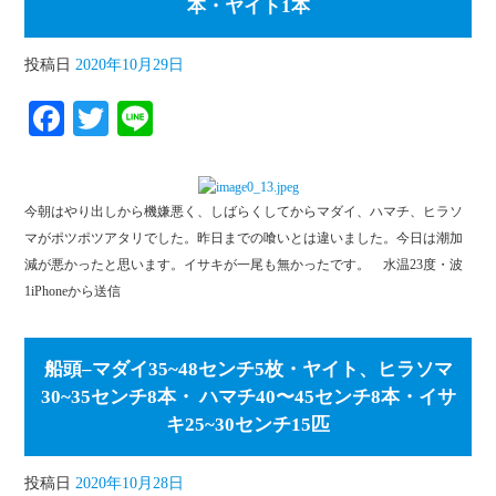
本・ヤイト1本
投稿日
2020年10月29日
Fa
T
Li
ce
wi
ne
bo
tte
今朝はやり出しから機嫌悪く、しばらくしてからマダイ、ハマチ、ヒラソ
ok
r
マがポツポツアタリでした。昨日までの喰いとは違いました。今日は潮加
減が悪かったと思います。イサキが一尾も無かったです。 水温23度・波
1iPhoneから送信
船頭–マダイ35~48センチ5枚・ヤイト、ヒラソマ
30~35センチ8本・ ハマチ40〜45センチ8本・イサ
キ25~30センチ15匹
投稿日
2020年10月28日