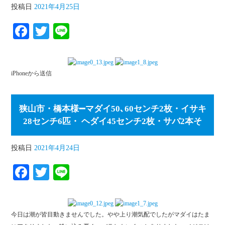
投稿日
2021年4月25日
Fa
T
Li
ce
wi
ne
bo
tte
iPhoneから送信
ok
r
狭山市・橋本様➖マダイ50､60センチ2枚・イサキ
28センチ6匹・ ヘダイ45センチ2枚・サバ2本そ
投稿日
2021年4月24日
Fa
T
Li
ce
wi
ne
bo
tte
今日は潮が皆目動きませんでした。やや上り潮気配でしたがマダイはたま
ok
r