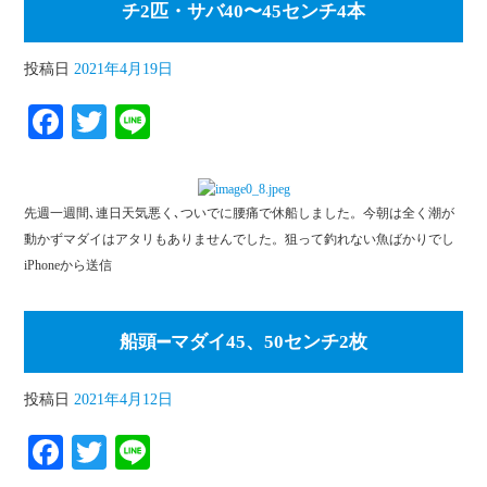
チ2匹・サバ40〜45センチ4本
投稿日
2021年4月19日
Fa
T
Li
ce
wi
ne
bo
tte
先週一週間､連日天気悪く､ついでに腰痛で休船しました。今朝は全く潮が
ok
r
動かずマダイはアタリもありませんでした。狙って釣れない魚ばかりでし
iPhoneから送信
船頭➖マダイ45、50センチ2枚
投稿日
2021年4月12日
Fa
T
Li