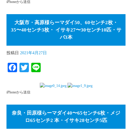
iPhoneから送信
ok
r
大阪市・高原様らーマダイ50、60センチ2枚・
35〜40センチ3枚・ イサキ27〜30センチ10匹・サ
バ3本
投稿日
2021年4月27日
Fa
T
Li
ce
wi
ne
bo
tte
iPhoneから送信
ok
r
奈良・田原様らーマダイ40〜65センチ6枚・メジ
ロ65センチ2 本・イサキ28センチ5匹