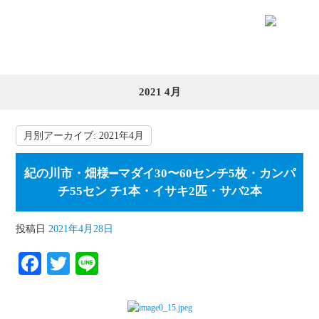
2021 4月
月別アーカイブ:
2021年4月
紀の川市・畑様➖マダイ30〜60センチ5枚・カンパ
チ55セン チ1本・イサキ2匹・サバ2本
投稿日
2021年4月28日
Fa
T
Li
ce
wi
ne
bo
tte