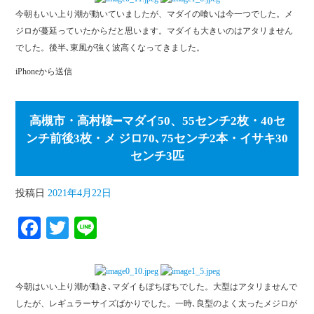
bo
tte
今朝もいい上り潮が動いていましたが、マダイの喰いは今一つでした。メ
ok
r
ジロが蔓延っていたからだと思います。マダイも大きいのはアタリません
でした。後半､東風が強く波高くなってきました。
iPhoneから送信
高槻市・高村様➖マダイ50、55センチ2枚・40セ
ンチ前後3枚・メ ジロ70､75センチ2本・イサキ30
センチ3匹
投稿日
2021年4月22日
Fa
T
Li
ce
wi
ne
bo
tte
今朝はいい上り潮が動き､マダイもぼちぼちでした。大型はアタリませんで
ok
r
したが、レギュラーサイズばかりでした。一時､良型のよく太ったメジロが