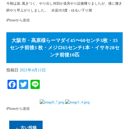
ce
wi
ne
今朝は波､風きつく、やり出し何回か道具やり証拠獲りましたが、後に撒き
bo
tte
餌やり早上がりしました。 水温18.0度・ゆるい下り潮
ok
r
iPhoneから送信
大阪市・高原様らーマダイ45〜60センチ3枚・35
センチ前後3 枚・メジロ65センチ1本・イサキ28セ
ンチ前後10匹
投稿日
2021年4月11日
Fa
T
Li
ce
wi
ne
bo
tte
iPhoneから送信
ok
r
←
古い投稿