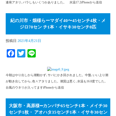
連発アタリ､バラしもいくつかありました。 水温17.2iPhoneから送信
紀の川市・畑様らーマダイ40〜45センチ4枚・メ
ジロ70セン チ1本・イサキ30センチ8匹
投稿日
2021年4月21日
Fa
T
Li
ce
wi
ne
bo
tte
今朝はやり出しから潮動かず､サバにかき回されました。中盤､いい上り潮
ok
r
が動き出してから､色々アタリました。潮質は悪く､水温も16.8度でした。
台風のウネリが入ってますiPhoneから送信
大阪市・高原様➖カンパチ65センチ1本・メイチ30
センチ1枚・ アオハタ35センチ1本・イサキ30セン