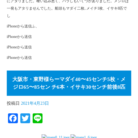
にアタリました。喰い込み悪く、バラしもいくつかありました。メジロは
一発もアタリませんでした。船頭もマダイ二枚､メイチ1枚、イサキ8匹で
し
iPhoneから送信ふ、
iPhoneから送信
iPhoneから送信
iPhoneから送信
大阪市・東野様らーマダイ40〜45センチ5枚・メ
ジロ65〜85セン チ6本・イサキ30センチ前後8匹
投稿日
2021年4月23日
Fa
T
Li
ce
wi
ne