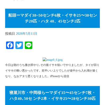
船頭ーマダイ38~50センチ6枚・イサキ25〜30セン
チ20匹・ハタ 40、45センチ2匹
投稿日
2026年5月11日
Fa
T
Li
ce
wi
ne
bo
tte
今日は朝のうち撒き餌やり､その後イサキ狙いでやりましたが、タイが回り
ok
r
イサキの喰い悪かったです。前半いい上りでしたが途中から入れ潮が速く
なり、なおアタリ悪くなりました。iPhoneから送信
寝屋川市・中岡様らーマダイ35〜45センチ7枚・
ハタ40､50セ ンチ2本・イサキ25〜28センチ30匹