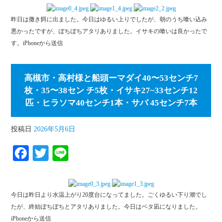
bo
tte
昨日は撒き餌に出ました。今日はゆるい上りでしたが、朝のうち喰い込み
ok
r
悪かったですが、ぼちぼちアタリありました。イサキの喰いは良かったで
す。iPhoneから送信
高槻市・高村様と船頭ーマダイ40〜53センチ7
枚・35〜38セン チ5枚・イサキ27~33センチ12
匹・ヒラソマ40センチ1本・サバ 45センチ7本
投稿日
2026年5月6日
Fa
T
Li
ce
wi
ne
bo
tte
今日は昨日より水温上がり20度台になってました。ごくゆるい下り潮でし
ok
r
たが、終始ぼちぼちとアタリありました。今日はベタ凪になりました。
iPhoneから送信