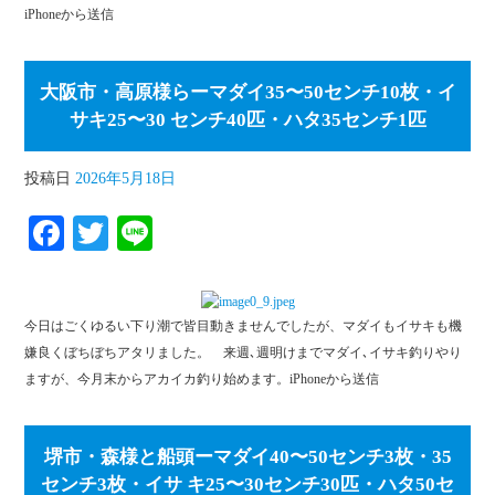
iPhoneから送信
大阪市・高原様らーマダイ35〜50センチ10枚・イ
サキ25〜30 センチ40匹・ハタ35センチ1匹
投稿日
2026年5月18日
Fa
T
Li
ce
wi
ne
bo
tte
今日はごくゆるい下り潮で皆目動きませんでしたが、マダイもイサキも機
ok
r
嫌良くぼちぼちアタリました。 来週､週明けまでマダイ､イサキ釣りやり
ますが、今月末からアカイカ釣り始めます。iPhoneから送信
堺市・森様と船頭ーマダイ40〜50センチ3枚・35
センチ3枚・イサ キ25〜30センチ30匹・ハタ50セ