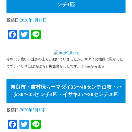
ンチ1匹
投稿日
2026年5月17日
Fa
T
Li
ce
wi
ne
bo
tte
今朝は丁度いい速さの上りが動いていましたが、マダイの機嫌は悪かった
ok
r
です。イサキはぼちぼちと機嫌良かったです。iPhoneから送信
奈良市・吉村様らーマダイ35〜48センチ12枚・ハ
タ30〜45セ ンチ4匹・イサキ25〜30センチ20匹
投稿日
2026年5月16日
Fa
T
Li