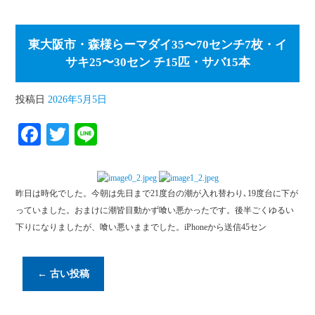
東大阪市・森様らーマダイ35〜70センチ7枚・イ
サキ25〜30セン チ15匹・サバ15本
投稿日
2026年5月5日
Fa
T
Li
ce
wi
ne
bo
tte
昨日は時化でした。今朝は先日まで21度台の潮が入れ替わり､19度台に下が
ok
r
っていました。おまけに潮皆目動かず喰い悪かったです。後半ごくゆるい
下りになりましたが、喰い悪いままでした。iPhoneから送信45セン
←
古い投稿