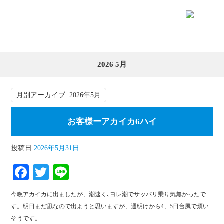
2026 5月
月別アーカイブ:
2026年5月
お客様ーアカイカ6ハイ
投稿日
2026年5月31日
Fa
T
Li
ce
wi
ne
今晩アカイカに出ましたが、潮速く､ヨレ潮でサッパリ乗り気無かったで
bo
tte
す。明日まだ凪なので出ようと思いますが、週明けから4、5日台風で煩い
ok
r
そうです。