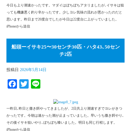
ce
wi
ne
今日も上り潮速かったです。マダイはぼちぼちアタリましたが､イサキは狙
bo
tte
っても機嫌悪く釣り辛かったです。少しヨレ気味の流れが悪かったのだと
ok
r
思います。昨日まで20度台でしたが今日は22度台に上がっていました。
iPhoneから送信
船頭ーイサキ25〜30センチ30匹・ハタ43､50セン
チ2匹
投稿日
2026年5月14日
Fa
T
Li
ce
wi
ne
bo
tte
一昨日､昨日と撒き餌やってきましたが、2日共上り潮速すぎでヨレがきつ
ok
r
かったです。今朝は速かった潮が止まっていました。早いうち撒き餌やり､
その後イサキ狙いやり､ぼちぼち喰いました。明日も同じ行程します。
iPhoneから送信