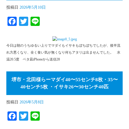
投稿日
2026年5月10日
Fa
T
Li
ce
wi
ne
bo
tte
今日は朝のうちゆるい上りでマダイもイサキもぼちぼちでしたが、後半流
ok
r
れ方悪くなり、全く食い気が無くなり何もアタリは出ませんでした。 水
温20.5度 ベタ凪iPhoneから送信28
堺市・北田様らーマダイ40〜55センチ8枚・35〜
40センチ5枚 ・イサキ26〜30センチ40匹
投稿日
2026年5月8日
Fa
T
Li
ce
wi
ne