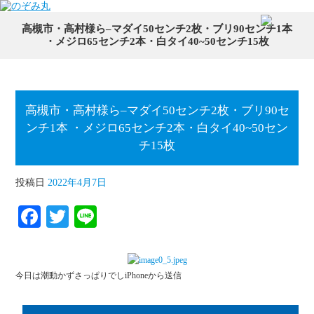
高槻市・高村様ら–マダイ50センチ2枚・ブリ90センチ1本
・メジロ65センチ2本・白タイ40~50センチ15枚
高槻市・高村様ら–マダイ50センチ2枚・ブリ90セ
ンチ1本 ・メジロ65センチ2本・白タイ40~50セン
チ15枚
投稿日
2022年4月7日
Fa
T
Li
ce
wi
ne
bo
tte
今日は潮動かずさっぱりでしiPhoneから送信
ok
r