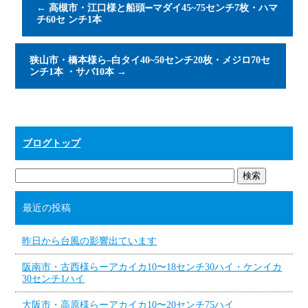
←
高槻市・江口様と船頭➖マダイ45~75センチ7枚・ハマ
チ60セ ンチ1本
狭山市・橋本様ら–白タイ40~50センチ20枚・メジロ70セ
ンチ1本 ・サバ10本
→
ブログトップ
最近の投稿
昨日から台風の影響出ています
阪南市・古西様らーアカイカ10〜18センチ30ハイ・ケンイカ
30センチ1ハイ
大阪市・高原様らーアカイカ10〜20センチ75ハイ