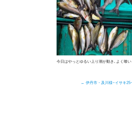
今日はやっとゆるい上り潮が動き､よく喰いま
←
伊丹市・及川様−イサキ25~