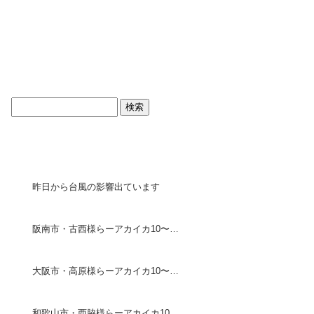
ブログトップ
最近の投稿
昨日から台風の影響出ています
阪南市・古西様らーアカイカ10〜18センチ30ハイ・ケンイカ 30センチ1ハイ
大阪市・高原様らーアカイカ10〜20センチ75ハイ
和歌山市・西脇様らーアカイカ10〜18センチ190ハイ・ケン イカ25〜30センチ5ハイ