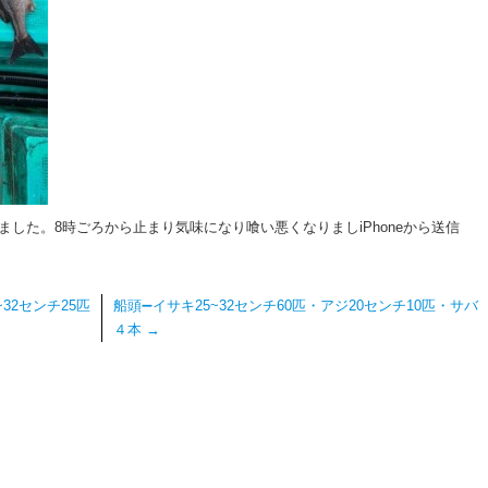
した。8時ごろから止まり気味になり喰い悪くなりましiPhoneから送信
32センチ25匹
船頭➖イサキ25~32センチ60匹・アジ20センチ10匹・サバ
４本
→