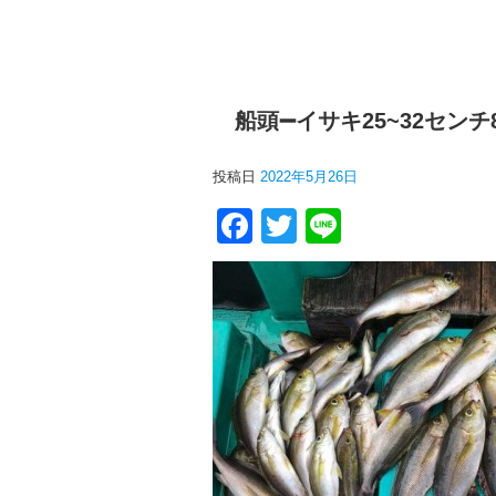
船頭➖イサキ25~32センチ
投稿日
2022年5月26日
F
T
Li
a
wi
n
c
tt
e
e
er
b
o
o
k