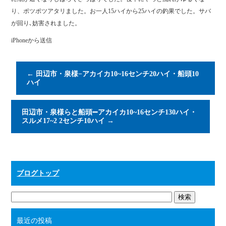
ok
r
り、ポツポツアタリました。お一人15ハイから25ハイの釣果でした。サバ
が回り､妨害されました。
iPhoneから送信
←
田辺市・泉様−アカイカ10~16センチ20ハイ・船頭10
ハイ
田辺市・泉様らと船頭➖アカイカ10~16センチ130ハイ・
スルメ17~2 2センチ10ハイ
→
ブログトップ
最近の投稿