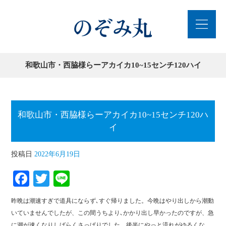
和歌山市・西脇様らーアカイカ10~15センチ120ハイ
和歌山市・西脇様らーアカイカ10~15センチ120ハ
イ
投稿日
2022年6月19日
Fa
T
Li
ce
wi
ne
昨晩は潮速すぎで道具にならず､すぐ帰りました。今晩はやり出しから潮動
bo
tte
いていませんでしたが、この間うちより､かかり出し早かったのですが、急
に潮が速くなりしばらくさっぱりでした。後半にやっと流れがゆるくな