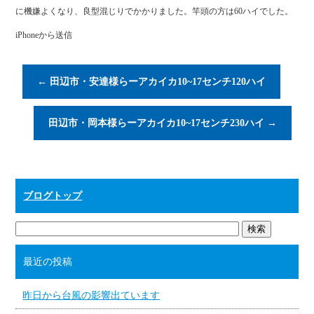
ok
r
に機嫌よくなり、良型混じりでかかりました。竿頭の方は60ハイでした。
iPhoneから送信
←
田辺市・安達様らーアカイカ10~17センチ120ハイ
田辺市・岡本様らーアカイカ10~17センチ230ハイ
→
ブログトップ
最近の投稿
昨日から台風の影響出ています