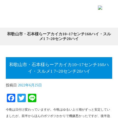
和歌山市・石本様らーアカイカ10~17センチ160ハイ・スル
メ1 7~20センチ20ハイ
和歌山市・石本様らーアカイカ10~17センチ160ハ
イ・スルメ1 7~20センチ20ハイ
投稿日
2022年6月25日
Fa
T
Li
ce
wi
ne
今晩は日付け変わっていますが。今晩はゆるい上り潮がずっと安定してい
bo
tte
ましたが、前半からほんのポツポツかかりで機嫌悪かったですが、後半急