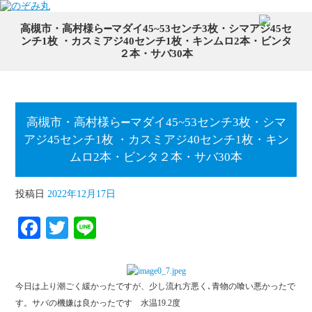
高槻市・高村様ら➖マダイ45~53センチ3枚・シマアジ45セ
ンチ1枚 ・カスミアジ40センチ1枚・キンムロ2本・ビンタ
２本・サバ30本
高槻市・高村様ら➖マダイ45~53センチ3枚・シマ
アジ45センチ1枚 ・カスミアジ40センチ1枚・キン
ムロ2本・ビンタ２本・サバ30本
投稿日
2022年12月17日
Fa
T
Li
ce
wi
ne
bo
tte
今日は上り潮ごく緩かったですが、少し流れ方悪く､青物の喰い悪かったで
ok
r
す。サバの機嫌は良かったです 水温19.2度