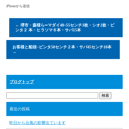
iPhoneから送信
←
堺市・森様ら➖マダイ48~55センチ3枚・シオ2枚・ビ
ンタ２ 本・ヒラソマ６本・サバ15本
お客様と船頭−ビンタ50センチ２本・サバ45センチ10本
→
ブログトップ
最近の投稿
昨日から台風の影響出ています