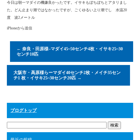
今日は朝一マダイの機嫌良かったです。イサキもぼちぼちとアタリまし
ok
r
た。どん止まり潮ではなかったですが、ごくゆるい上り潮でし 水温20
度 波2メートル
iPhoneから送信
←
奈良・田原様–マダイ45~50センチ4枚・イサキ25~30
センチ10匹
大阪市・高原様らーマダイ40センチ2枚・メイチ35セン
チ1 枚・イサキ25~30センチ20匹
→
ブログトップ
最近の投稿