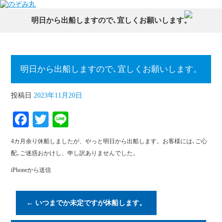
明日から出船しますので､宜しくお願いします。
明日から出船しますので､宜しくお願いします。
投稿日
2023年11月20日
Fa
T
Li
ce
wi
ne
4カ月余り休船しましたが、やっと明日から出船します。お客様には､ご心
bo
tte
配､ご迷惑おかけし、申し訳ありませんでした。
ok
r
iPhoneから送信
←
いつまでか未定ですが休船します。