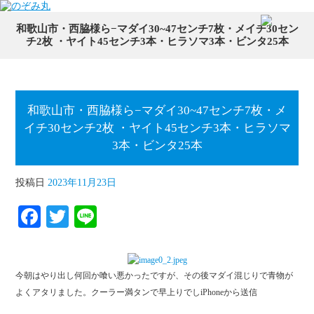
和歌山市・西脇様ら−マダイ30~47センチ7枚・メイチ30セン
チ2枚 ・ヤイト45センチ3本・ヒラソマ3本・ビンタ25本
和歌山市・西脇様ら−マダイ30~47センチ7枚・メ
イチ30センチ2枚 ・ヤイト45センチ3本・ヒラソマ
3本・ビンタ25本
投稿日
2023年11月23日
Fa
T
Li
ce
wi
ne
bo
tte
今朝はやり出し何回か喰い悪かったですが、その後マダイ混じりで青物が
ok
r
よくアタリました。クーラー満タンで早上りでしiPhoneから送信