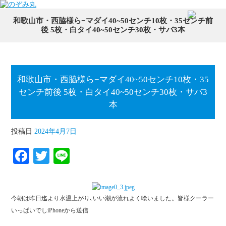
和歌山市・西脇様ら−マダイ40~50センチ10枚・35センチ前
後 5枚・白タイ40~50センチ30枚・サバ3本
和歌山市・西脇様ら−マダイ40~50センチ10枚・35
センチ前後 5枚・白タイ40~50センチ30枚・サバ3
本
投稿日
2024年4月7日
Fa
T
Li
ce
wi
ne
bo
tte
今朝は昨日迄より水温上がり､いい潮が流れよく喰いました。皆様クーラー
ok
r
いっぱいでしiPhoneから送信