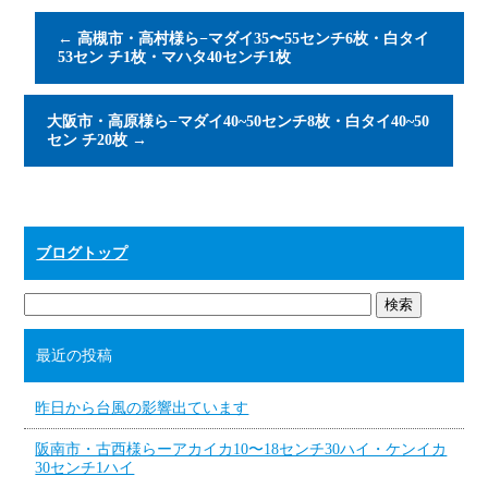
←
高槻市・高村様ら−マダイ35〜55センチ6枚・白タイ
53セン チ1枚・マハタ40センチ1枚
大阪市・高原様ら−マダイ40~50センチ8枚・白タイ40~50
セン チ20枚
→
ブログトップ
最近の投稿
昨日から台風の影響出ています
阪南市・古西様らーアカイカ10〜18センチ30ハイ・ケンイカ
30センチ1ハイ