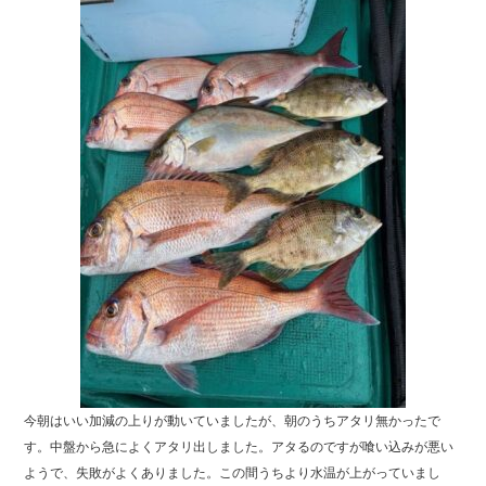
ok
r
今朝はいい加減の上りが動いていましたが、朝のうちアタリ無かったで
す。中盤から急によくアタリ出しました。アタるのですが喰い込みが悪い
ようで、失敗がよくありました。この間うちより水温が上がっていまし