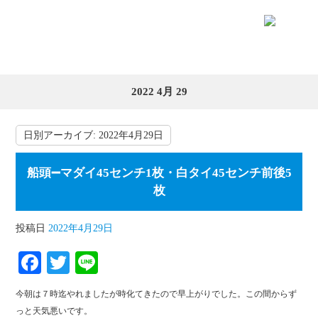
2022 4月 29
日別アーカイブ:
2022年4月29日
船頭➖マダイ45センチ1枚・白タイ45センチ前後5
枚
投稿日
2022年4月29日
Fa
T
Li
ce
wi
ne
今朝は７時迄やれましたが時化てきたので早上がりでした。この間からず
bo
tte
っと天気悪いです。