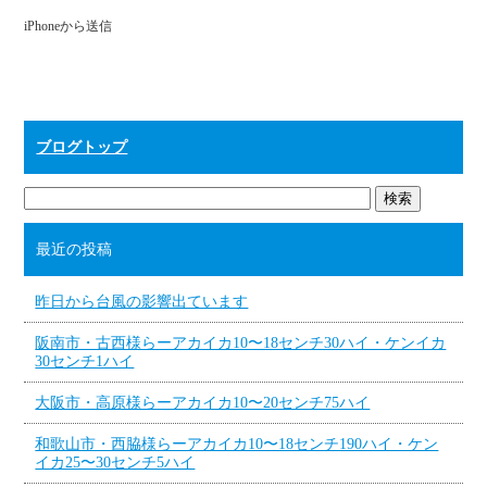
ok
r
iPhoneから送信
ブログトップ
最近の投稿
昨日から台風の影響出ています
阪南市・古西様らーアカイカ10〜18センチ30ハイ・ケンイカ
30センチ1ハイ
大阪市・高原様らーアカイカ10〜20センチ75ハイ
和歌山市・西脇様らーアカイカ10〜18センチ190ハイ・ケン
イカ25〜30センチ5ハイ