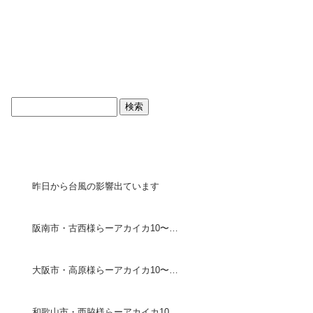
ブログトップ
最近の投稿
昨日から台風の影響出ています
阪南市・古西様らーアカイカ10〜18センチ30ハイ・ケンイカ 30センチ1ハイ
大阪市・高原様らーアカイカ10〜20センチ75ハイ
和歌山市・西脇様らーアカイカ10〜18センチ190ハイ・ケン イカ25〜30センチ5ハイ