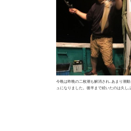
o
k
今晩は昨晩の二枚潮も解消され､あまり潮動
ュになりました。後半まで続いたのは久しぶ