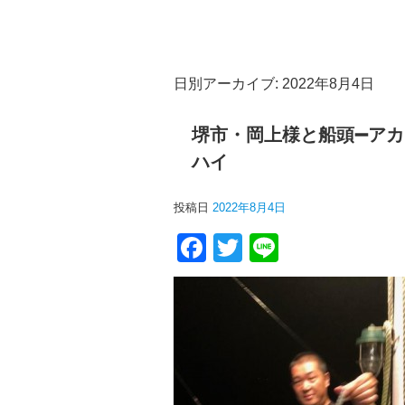
日別アーカイブ:
2022年8月4日
堺市・岡上様と船頭➖アカイ
ハイ
投稿日
2022年8月4日
F
T
Li
a
wi
n
c
tt
e
e
er
b
o