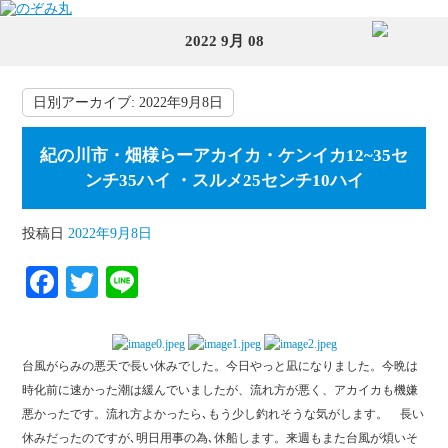
2022 9月 08
日別アーカイブ:
2022年9月8日
紀の川市・畑様らーアカイカ・ケンイカ12~35セ
ンチ35ハイ ・スルメ25センチ10ハイ
投稿日
2022年9月8日
Fa
T
Li
ce
wi
ne
bo
tte
台風がらみの悪天で長い休みでした。今日やっと凪になりました。今晩は
ok
r
時化前に速かった潮は緩んでいましたが、流れ方が悪く、アカイカも機嫌
悪かったです。流れ方よかったら､もう少し釣れそうな気がします。 長い
休みだったのですが､明日用事の為､休船します。来週もまた台風が煩いそ