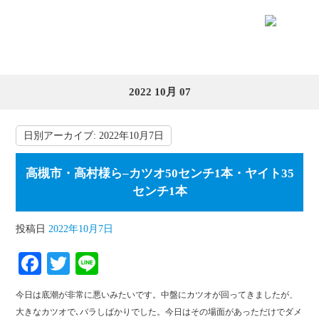
2022 10月 07
日別アーカイブ:
2022年10月7日
高槻市・高村様ら–カツオ50センチ1本・ヤイト35
センチ1本
投稿日
2022年10月7日
Fa
T
Li
ce
wi
ne
今日は底潮が非常に悪いみたいです。中盤にカツオが回ってきましたが、
bo
tte
大きなカツオで､バラしばかりでした。今日はその場面があっただけでダメ