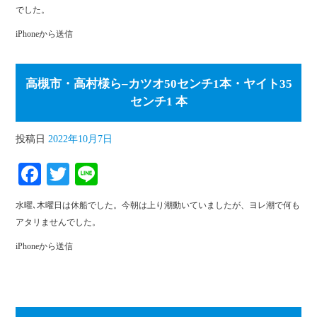
ok
r
でした。
iPhoneから送信
高槻市・高村様ら–カツオ50センチ1本・ヤイト35
センチ1 本
投稿日
2022年10月7日
Fa
T
Li
ce
wi
ne
水曜､木曜日は休船でした。今朝は上り潮動いていましたが、ヨレ潮で何も
bo
tte
アタリませんでした。
ok
r
iPhoneから送信