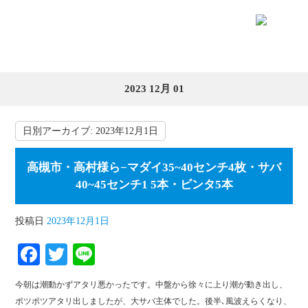
2023 12月 01
日別アーカイブ:
2023年12月1日
高槻市・高村様ら−マダイ35~40センチ4枚・サバ
40~45センチ1 5本・ビンタ5本
投稿日
2023年12月1日
Fa
T
Li
ce
wi
ne
今朝は潮動かずアタリ悪かったです。中盤から徐々に上り潮が動き出し、
bo
tte
ポツポツアタリ出しましたが、大サバ主体でした。後半､風波えらくなり、