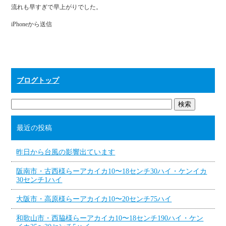
ok
r
流れも早すぎで早上がりでした。
iPhoneから送信
ブログトップ
最近の投稿
昨日から台風の影響出ています
阪南市・古西様らーアカイカ10〜18センチ30ハイ・ケンイカ
30センチ1ハイ
大阪市・高原様らーアカイカ10〜20センチ75ハイ
和歌山市・西脇様らーアカイカ10〜18センチ190ハイ・ケン