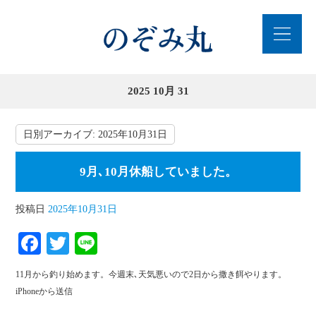
2025 10月 31
日別アーカイブ:
2025年10月31日
9月､10月休船していました。
投稿日
2025年10月31日
Fa
T
Li
ce
wi
ne
11月から釣り始めます。今週末､天気悪いので2日から撒き餌やります。
bo
tte
iPhoneから送信
ok
r