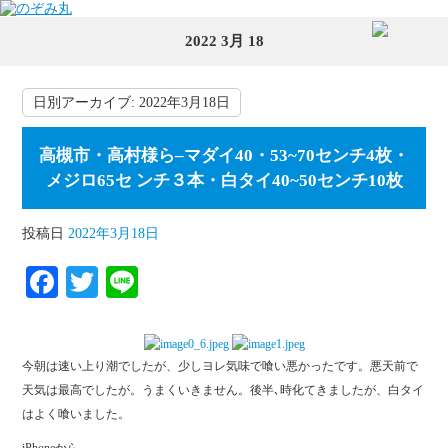
2022 3月 18
日別アーカイブ:
2022年3月18日
高槻市・高村様ら–マダイ40・53~70センチ4枚・
メジロ65セ ンチ３本・白タイ40~50センチ10枚
投稿日
2022年3月18日
Fa
T
Li
ce
wi
ne
bo
tte
今朝は速い上り潮でしたが、少しヨレ気味で喰い悪かったです。悪天前で
ok
r
天気は最高でしたが。うまくいきません。後半､時化てきましたが、白タイ
はよく喰いました。