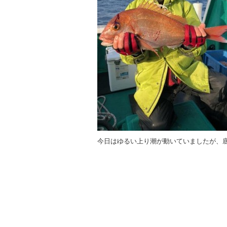
o
k
今日はゆるい上り潮が動いていましたが、底潮