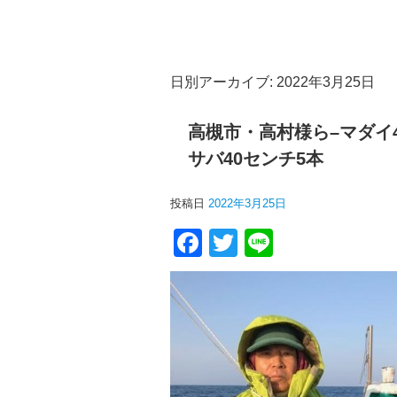
日別アーカイブ:
2022年3月25日
高槻市・高村様ら–マダイ45
サバ40センチ5本
投稿日
2022年3月25日
F
T
Li
a
wi
n
c
tt
e
e
er
b
o