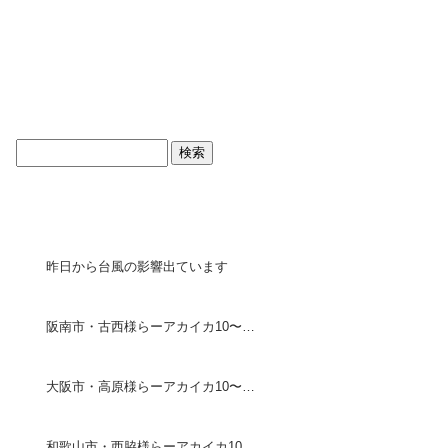
ブログトップ
最近の投稿
昨日から台風の影響出ています
阪南市・古西様らーアカイカ10〜18センチ30ハイ・ケンイカ 30センチ1ハイ
大阪市・高原様らーアカイカ10〜20センチ75ハイ
和歌山市・西脇様らーアカイカ10〜18センチ190ハイ・ケン イカ25〜30センチ5ハイ