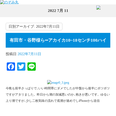
2022 7月 11
日別アーカイブ:
2022年7月11日
有田市・谷野様ら➖アカイカ10~18センチ100ハイ
投稿日
2022年7月11日
Fa
T
Li
ce
wi
ne
bo
tte
今晩も前半さっぱりで､いい時間帯にダメでしたが中盤から後半にポツポツ
ok
r
ですがアタリました。昨日から潮の加減悪いのか､抱きが悪いです。ゆるい
上り潮ですが､少し二枚気味の流れで底潮が速めでしiPhoneから送信