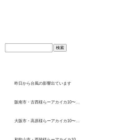
ブログトップ
最近の投稿
昨日から台風の影響出ています
阪南市・古西様らーアカイカ10〜18センチ30ハイ・ケンイカ 30センチ1ハイ
大阪市・高原様らーアカイカ10〜20センチ75ハイ
和歌山市・西脇様らーアカイカ10〜18センチ190ハイ・ケン イカ25〜30センチ5ハイ