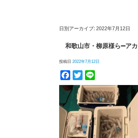
日別アーカイブ:
2022年7月12日
和歌山市・柳原様ら➖アカイ
投稿日
2022年7月12日
F
T
Li
a
wi
n
c
tt
e
e
er
b
o
o