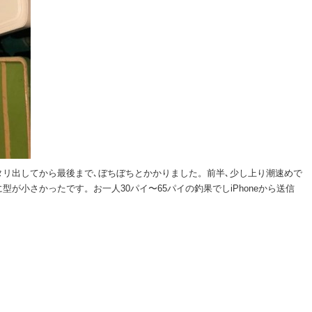
リ出してから最後まで､ぼちぼちとかかりました。前半､少し上り潮速めで
が小さかったです。お一人30パイ〜65パイの釣果でしiPhoneから送信