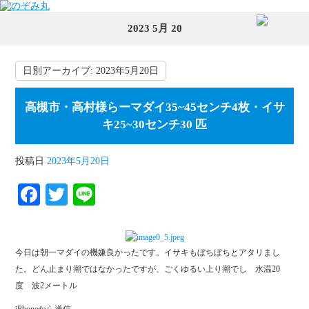
2023 5月 20
日別アーカイブ:
2023年5月20日
高槻市・高村様らーマダイ35~45センチ4枚・イサ
キ25~30センチ30 匹
投稿日
2023年5月20日
Fa
T
Li
ce
wi
ne
bo
tte
今日は朝一マダイの機嫌良かったです。イサキもぼちぼちとアタリまし
ok
r
た。どん止まり潮ではなかったですが、ごくゆるい上り潮でし 水温20
度 波2メートル